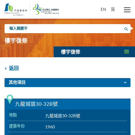
跳
到
EN
简
主
要
輸
內
搜尋
入
容
關
樓宇復修
鍵
字
樓宇復修
返回
其他項目
九龍城道30-32B號
地點
九龍城道30-32B號
建築年份
1960