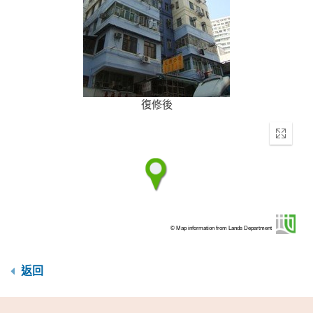
復修後
Enter
fullscr
© Map information from Lands Department
返回