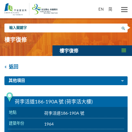
跳
到
EN
简
主
要
輸
內
搜尋
入
容
關
樓宇復修
鍵
字
樓宇復修
返回
其他項目
荷李活道186-190A 號 (荷李活大樓)
地點
荷李活道186-190A 號
建築年份
1964