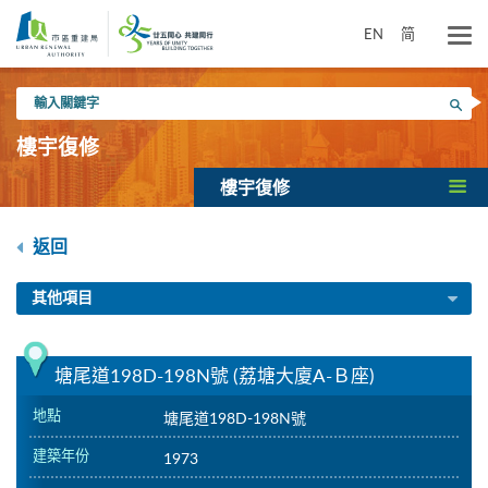
跳
到
EN
简
主
要
輸
內
搜尋
入
容
關
樓宇復修
鍵
字
樓宇復修
返回
其他項目
塘尾道198D-198N號 (荔塘大廈A-Ｂ座)
地點
塘尾道198D-198N號
建築年份
1973