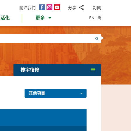
面
Instagram
YouTube
關注我們
分享
訂閱
電
書
郵
EN
简
育活化
更多
WhatsApp
微
面
信
Twitter
搜尋
書
LinkedIn
微
博
樓宇復修
其他項目