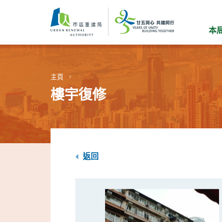
跳
到
主
本
要
內
容
主頁
樓宇復修
返回