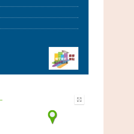
Enter
fullscreen