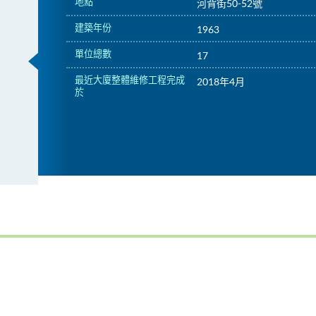
地點
河背街50-52號
建築年份
1963
單位總數
17
最近大廈整體維修工程完成
2018年4月
於