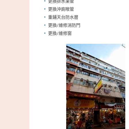
更換排水渠管
更換沖廁喉管
重鋪天台防水層
更換/維修消防門
更換/維修窗