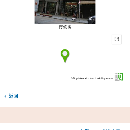
復修後
Enter
fullscr
© Map information from Lands Department
返回