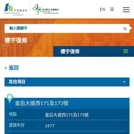
跳
到
EN
简
主
要
輸
內
搜尋
入
容
關
樓宇復修
鍵
字
樓宇復修
返回
其他項目
皇后大道西171及173號
地點
皇后大道西171及173號
建築年份
1977