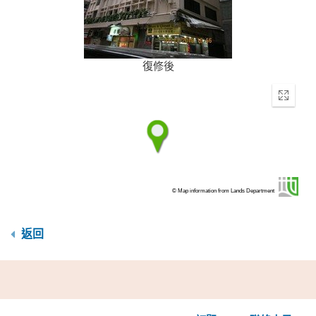
復修後
Enter
fullscr
© Map information from Lands Department
返回