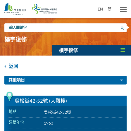
跳
到
EN
简
主
要
輸
內
搜尋
入
容
關
樓宇復修
鍵
字
樓宇復修
返回
其他項目
吳松街42-52號 (大觀樓)
地點
吳松街42-52號
建築年份
1963