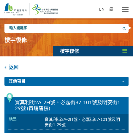
跳
到
EN
简
主
要
輸
內
搜尋
入
容
關
樓宇復修
鍵
字
樓宇復修
返回
其他項目
寶其利街2A-2H號、必嘉街87-101號及明安街1-
29號 (黃埔唐樓)
地點
寶其利街2A-2H號、必嘉街87-101號及明
安街1-29號