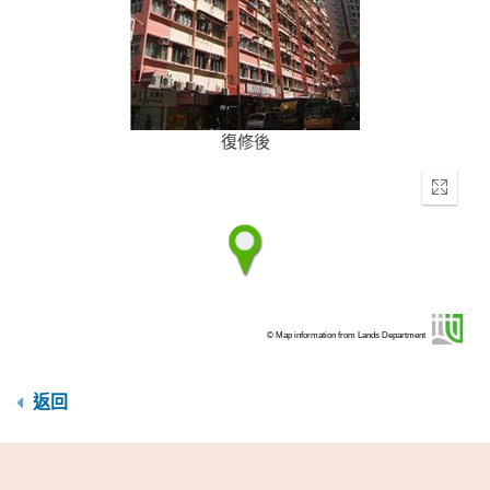
復修後
Enter
fullscr
© Map information from Lands Department
返回