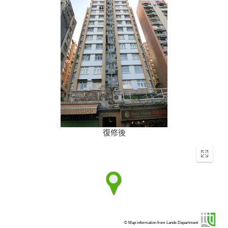
復修後
Enter
fullscr
© Map information from Lands Department