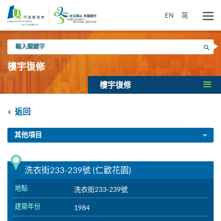
跳
到
EN
简
主
要
輸
內
搜尋
入
容
關
樓宇復修
鍵
字
樓宇復修
返回
其他項目
洗衣街233-239號 (仁歡花園)
地點
洗衣街233-239號
建築年份
1984