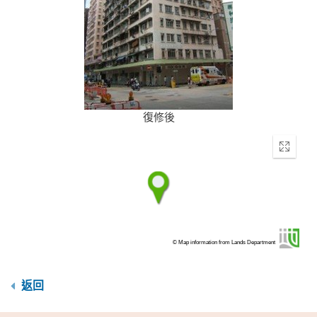
復修後
Enter
fullscr
© Map information from Lands Department
返回