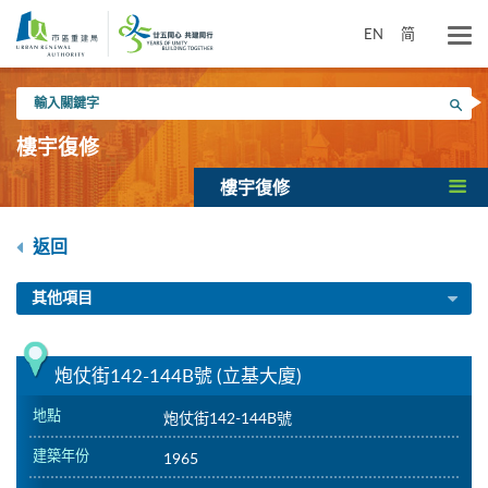
跳
到
EN
简
主
要
輸
內
搜尋
入
容
關
樓宇復修
鍵
字
樓宇復修
返回
其他項目
炮仗街142-144B號 (立基大廈)
地點
炮仗街142-144B號
建築年份
1965