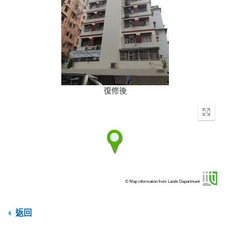
復修後
Enter
fullscr
© Map information from Lands Department
返回