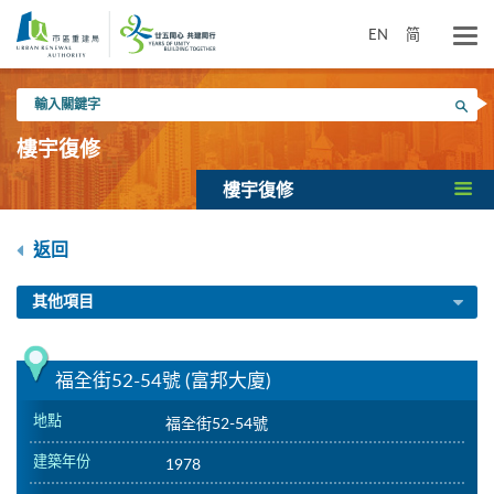
跳
到
EN
简
主
要
輸
內
搜尋
入
容
關
樓宇復修
鍵
字
樓宇復修
返回
其他項目
福全街52-54號 (富邦大廈)
地點
福全街52-54號
建築年份
1978