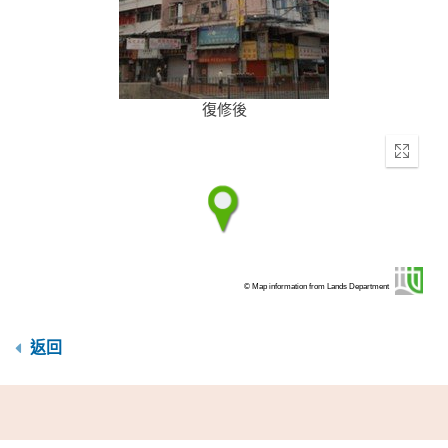
復修後
Enter
fullscr
© Map information from Lands Department
返回