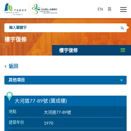
跳
到
EN
简
主
要
輸
內
搜尋
入
容
關
樓宇復修
鍵
字
樓宇復修
返回
其他項目
大河道77-89號 (寶成樓)
地點
大河道77-89號
建築年份
1970