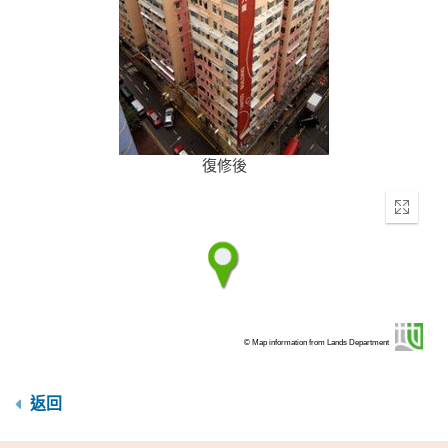
復修後
Enter
fullscr
© Map information from Lands Department
返回