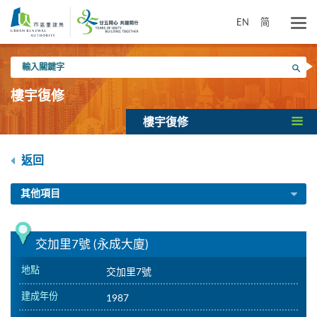
跳
到
EN
简
主
要
輸
內
搜尋
入
容
關
樓宇復修
鍵
字
樓宇復修
返回
其他項目
交加里7號 (永成大廈)
地點
交加里7號
建成年份
1987