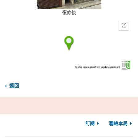
復修後
Enter
fullscr
© Map information from Lands Department
返回
訂閱
聯絡本局