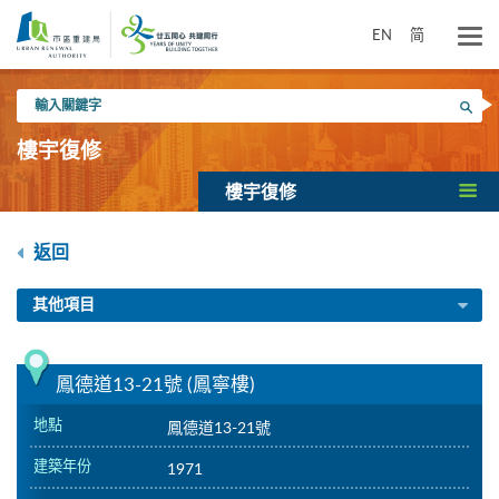
跳
到
EN
简
主
要
輸
內
搜尋
入
容
關
樓宇復修
鍵
字
樓宇復修
返回
其他項目
鳳德道13-21號 (鳳寧樓)
地點
鳳德道13-21號
建築年份
1971