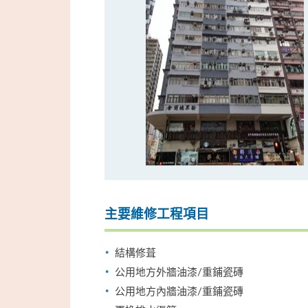
主要維修工程項目
結構修葺
公用地方外牆油漆/重鋪瓷磚
公用地方內牆油漆/重鋪瓷磚