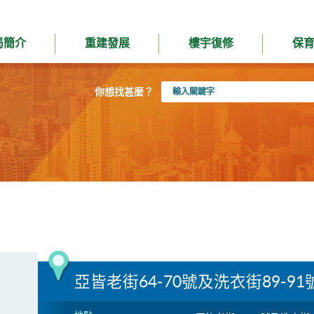
局簡介
重建發展
樓宇復修
保
輸
你想找甚麼？
入
關
鍵
字
亞皆老街64-70號及洗衣街89-91號