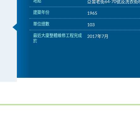
地點
亞皆老街64-70號及洗衣街8
建築年份
1965
單位總數
103
最近大廈整體維修工程完成
2017年7月
於