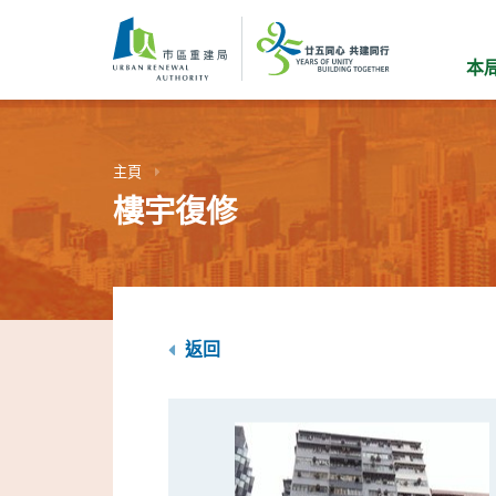
跳
到
主
本
要
內
容
主頁
樓宇復修
返回