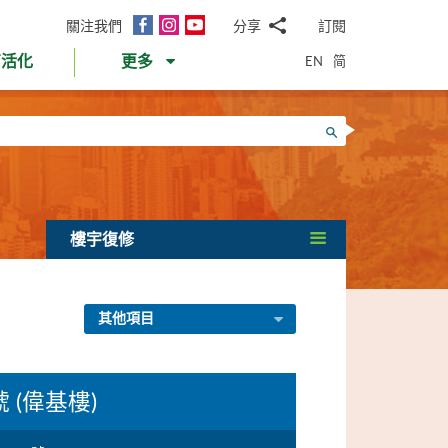
面
Instagram
YouTube
關注我們
分享
訂閱
電
書
郵
EN
简
育活化
更多
WhatsApp
微
面
信
Twitter
搜尋
書
LinkedIn
微
博
樓宇復修
其他項目
 (偉基樓)