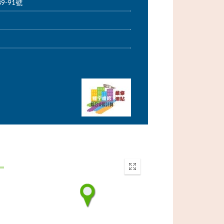
9-91號
Enter
fullscreen