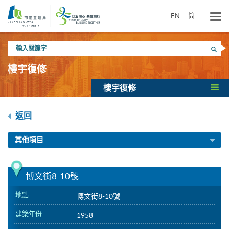
跳
到
EN
简
主
要
輸
內
搜尋
入
容
關
樓宇復修
鍵
字
樓宇復修
返回
其他項目
博文街8-10號
地點
博文街8-10號
建築年份
1958