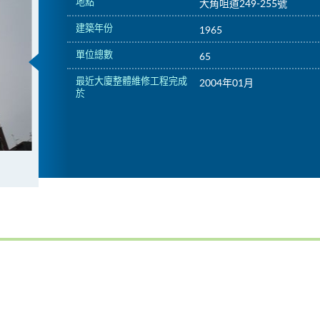
地點
大角咀道249-255號
建築年份
1965
單位總數
65
最近大廈整體維修工程完成
2004年01月
於