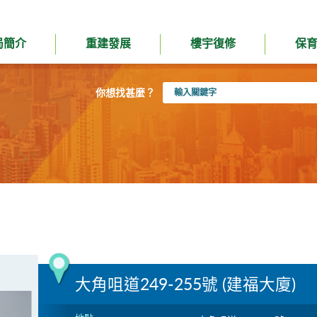
局簡介
重建發展
樓宇復修
保
輸
你想找甚麼？
入
關
鍵
字
大角咀道249-255號 (建福大廈)