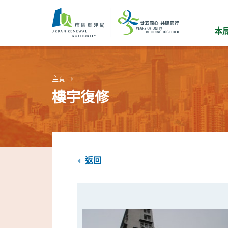
跳
到
主
本
要
內
容
主頁
樓宇復修
返回