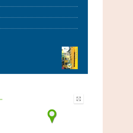
Enter
fullscreen