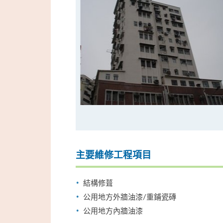
主要維修工程項目
結構修葺
公用地方外牆油漆/重鋪瓷磚
公用地方內牆油漆