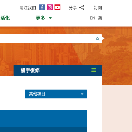
面
Instagram
YouTube
關注我們
分享
訂閱
電
書
郵
EN
简
育活化
更多
WhatsApp
微
面
信
Twitter
搜尋
書
LinkedIn
微
博
樓宇復修
其他項目