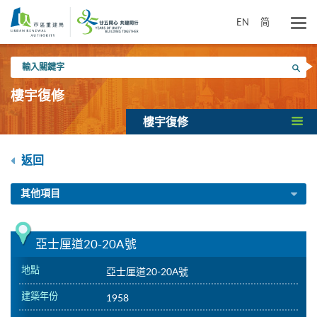
跳
到
EN
简
主
要
輸
內
搜尋
入
容
關
樓宇復修
鍵
字
樓宇復修
返回
其他項目
亞士厘道20-20A號
地點
亞士厘道20-20A號
建築年份
1958