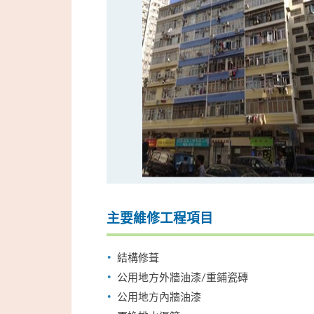
主要維修工程項目
結構修葺
公用地方外牆油漆/重鋪瓷磚
公用地方內牆油漆