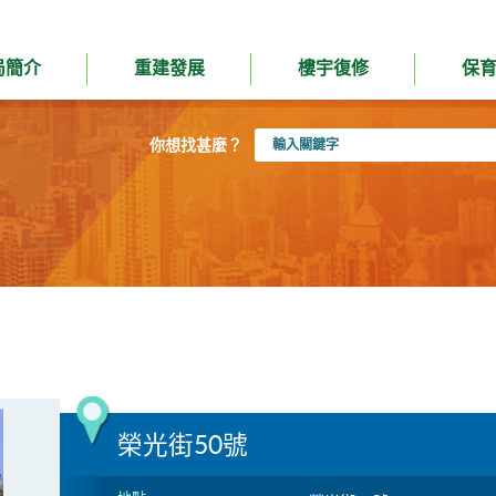
局簡介
重建發展
樓宇復修
保
輸
你想找甚麼？
入
關
鍵
字
榮光街50號