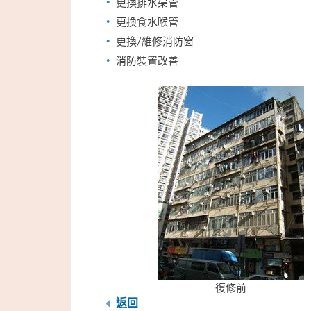
更換排水渠管
更換食水喉管
更換/維修消防窗
消防裝置改善
復修前
返回