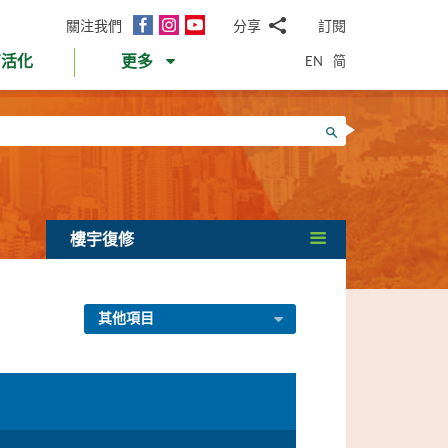
面
Instagram
YouTube
關注我們
分享
訂閱
電
書
郵
EN
简
育活化
更多
WhatsApp
微
面
信
Twitter
搜尋
書
LinkedIn
微
博
樓宇復修
其他項目