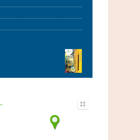
Enter
fullscreen