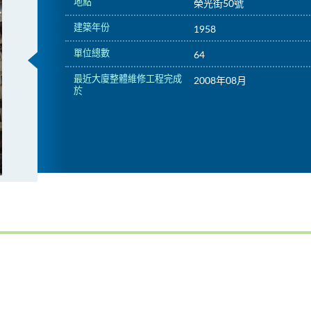
地點
榮光街50號
建築年份
1958
單位總數
64
最近大廈整體維修工程完成
2008年08月
於