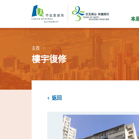
跳
到
主
本
要
內
容
主頁
樓宇復修
返回