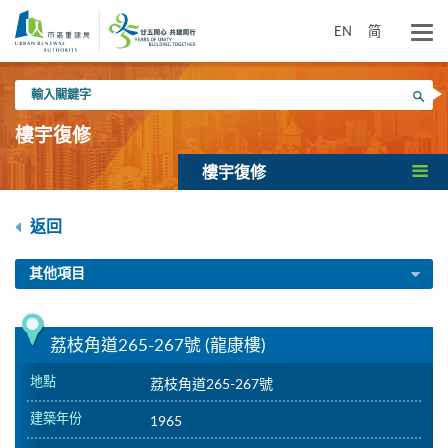
跳
到
EN
简
主
要
輸
內
搜尋
入
容
關
樓宇復修
鍵
字
樓宇復修
返回
其他項目
荔枝角道265-267號 (龍康樓)
地點
荔枝角道265-267號
建築年份
1965