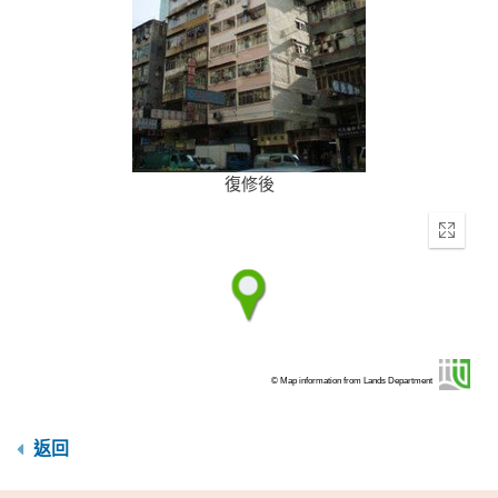
復修後
Enter
fullscr
© Map information from Lands Department
返回