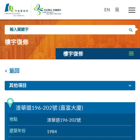
跳
到
EN
简
主
要
輸
內
搜尋
入
容
關
樓宇復修
鍵
字
樓宇復修
返回
其他項目
渣華道196-202號 (嘉富大廈)
地點
渣華道196-202號
建築年份
1984