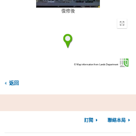
復修後
Enter
fullscr
© Map information from Lands Department
返回
訂閱
聯絡本局