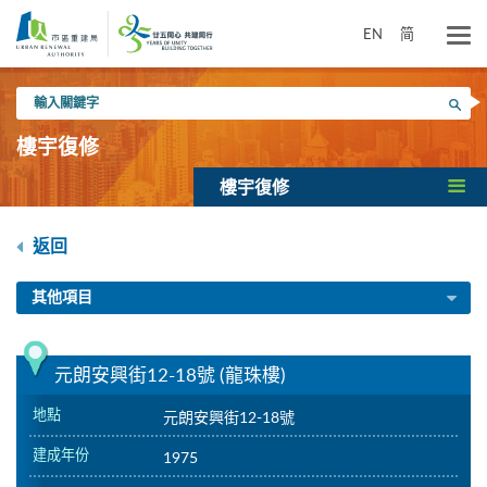
跳
到
EN
简
主
要
輸
內
搜尋
入
容
關
樓宇復修
鍵
字
樓宇復修
返回
其他項目
元朗安興街12-18號 (龍珠樓)
地點
元朗安興街12-18號
建成年份
1975