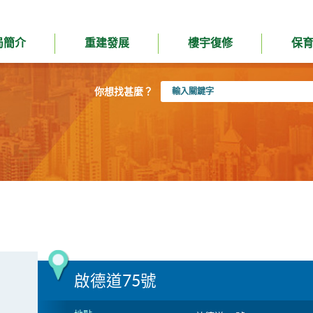
局簡介
重建發展
樓宇復修
保
輸
你想找甚麼？
入
關
鍵
字
啟德道75號