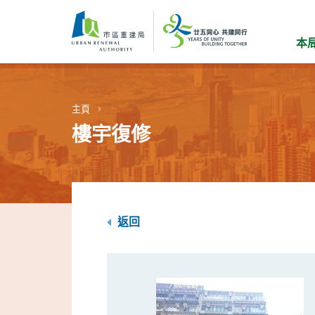
跳
到
主
本
要
內
容
主頁
樓宇復修
返回