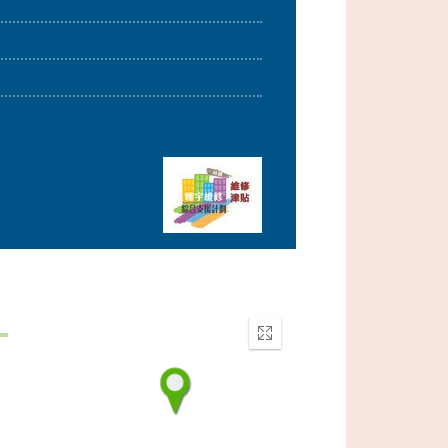
Enter
fullscreen