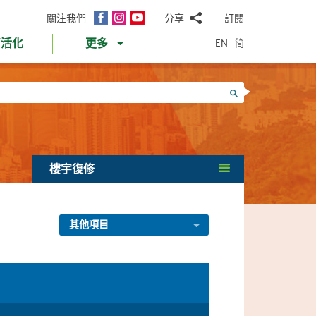
面
Instagram
YouTube
關注我們
分享
訂閱
電
書
郵
EN
简
育活化
更多
WhatsApp
微
面
信
Twitter
搜尋
書
LinkedIn
微
博
樓宇復修
其他項目