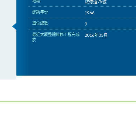
地點
啟德道75號
建築年份
1966
單位總數
9
最近大廈整體維修工程完成
2016年03月
於