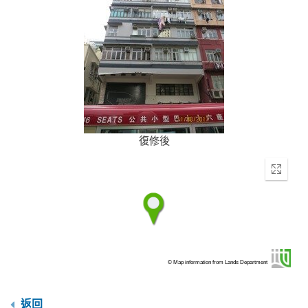
復修後
Enter
fullscr
© Map information from Lands Department
返回