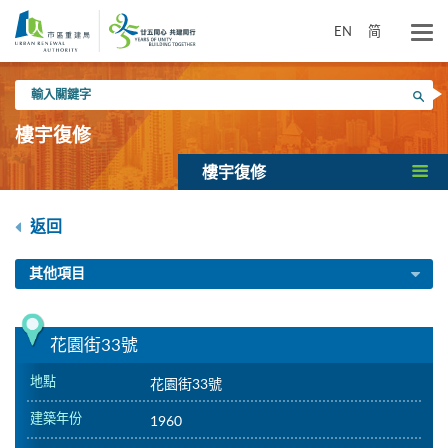
跳
到
EN
简
主
要
輸
內
搜尋
入
容
關
樓宇復修
鍵
字
樓宇復修
返回
其他項目
花園街33號
地點
花園街33號
建築年份
1960