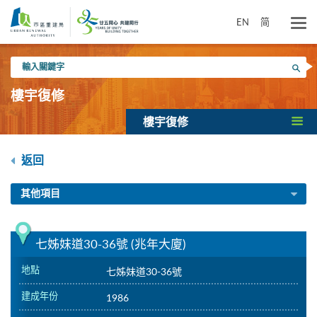
跳
到
EN
简
主
要
輸
內
搜尋
入
容
關
樓宇復修
鍵
字
樓宇復修
返回
其他項目
七姊妹道30-36號 (兆年大廈)
地點
七姊妹道30-36號
建成年份
1986