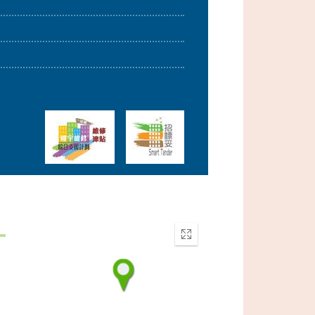
Enter
fullscreen