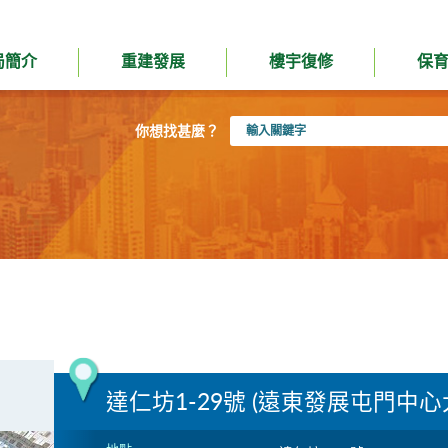
局簡介
重建發展
樓宇復修
保
輸
你想找甚麼？
入
關
鍵
字
達仁坊1-29號 (遠東發展屯門中心