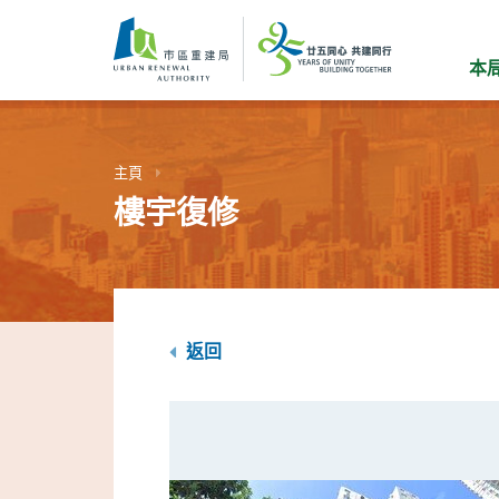
跳
到
主
本
要
內
容
主頁
樓宇復修
返回