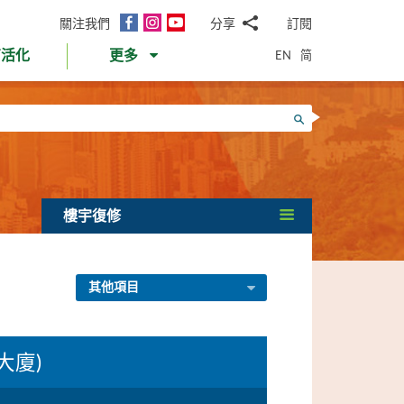
面
Instagram
YouTube
關注我們
分享
訂閱
電
書
郵
EN
简
育活化
更多
WhatsApp
微
面
信
Twitter
搜尋
書
LinkedIn
微
博
樓宇復修
其他項目
大廈)