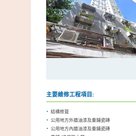
主要維修工程項目:
結構修葺
公用地方外牆油漆及重鋪瓷磚
公用地方內牆油漆及重鋪瓷磚