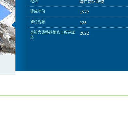
地點
達仁坊1-29號
建成年份
1979
單位總數
126
最近大廈整體維修工程完成
2022
於