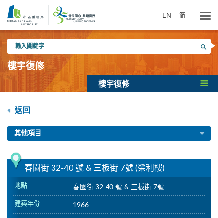
跳
到
EN
简
主
要
輸
內
搜尋
入
容
關
樓宇復修
鍵
字
樓宇復修
返回
其他項目
春園街 32-40 號 & 三板街 7號 (榮利樓)
地點
春園街 32-40 號 & 三板街 7號
建築年份
1966