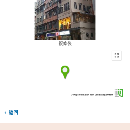
復修後
Enter
fullscr
© Map information from Lands Department
返回