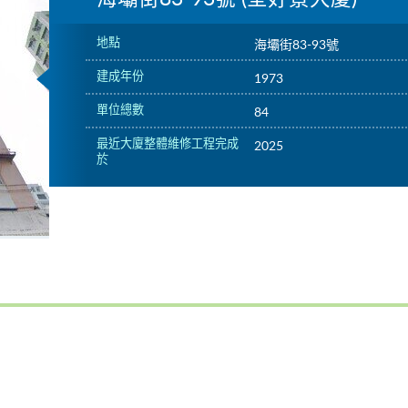
地點
海壩街83-93號
建成年份
1973
單位總數
84
最近大廈整體維修工程完成
2025
於