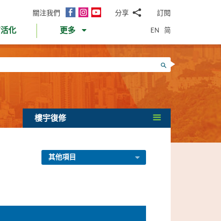
面
Instagram
YouTube
關注我們
分享
訂閱
電
書
郵
EN
简
育活化
更多
WhatsApp
微
面
信
Twitter
搜尋
書
LinkedIn
微
博
樓宇復修
其他項目