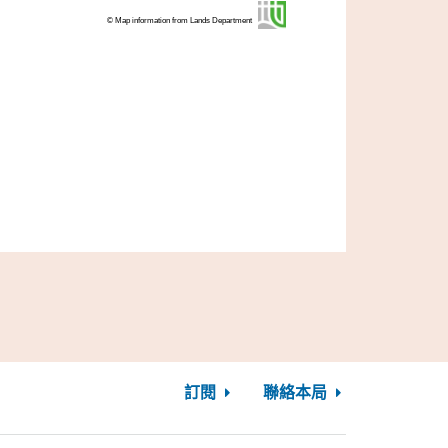
© Map information from Lands Department
訂閱
聯絡本局