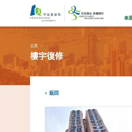
跳
到
主
本
要
內
容
主頁
樓宇復修
返回