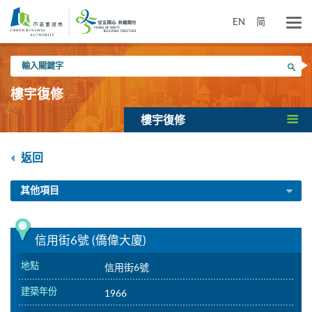
跳
到
EN
简
主
要
輸
內
搜尋
入
容
關
樓宇復修
鍵
字
樓宇復修
返回
其他項目
信用街6號 (僑偉大廈)
地點
信用街6號
建築年份
1966