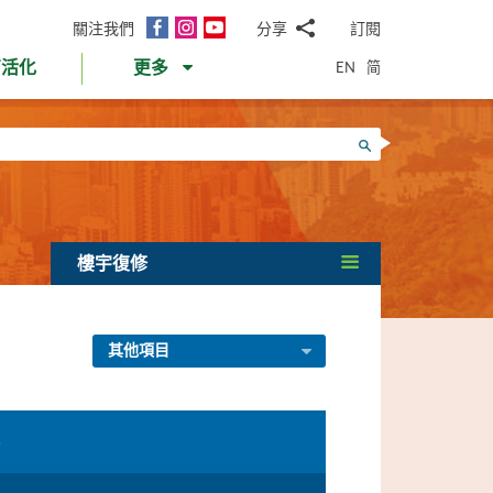
面
Instagram
YouTube
關注我們
分享
訂閱
電
書
郵
EN
简
育活化
更多
WhatsApp
微
面
信
Twitter
搜尋
書
LinkedIn
微
博
樓宇復修
其他項目
)