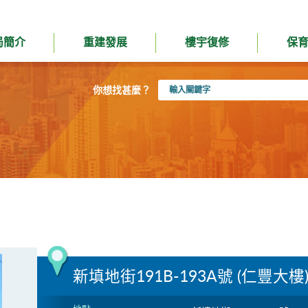
局簡介
重建發展
樓宇復修
保
輸
你想找甚麼？
入
關
鍵
字
新填地街191B-193A號 (仁豐大樓