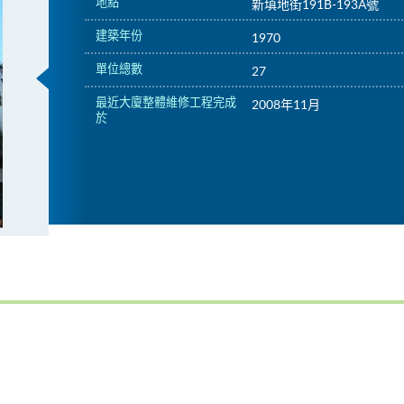
地點
新填地街191B-193A號
建築年份
1970
單位總數
27
最近大廈整體維修工程完成
2008年11月
於