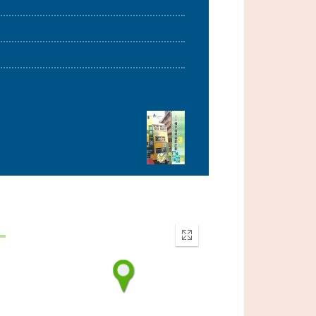
Enter
fullscreen