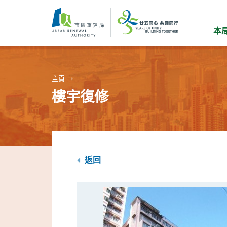
跳
到
主
本
要
內
容
主頁
樓宇復修
返回