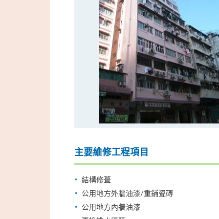
主要維修工程項目
結構修葺
公用地方外牆油漆/重鋪瓷磚
公用地方內牆油漆