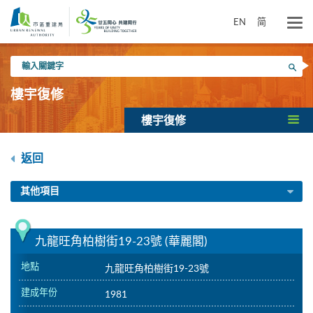
跳
到
EN
简
主
要
輸
內
搜尋
入
容
關
樓宇復修
鍵
字
樓宇復修
返回
其他項目
九龍旺角柏樹街19-23號 (華麗閣)
地點
九龍旺角柏樹街19-23號
建成年份
1981