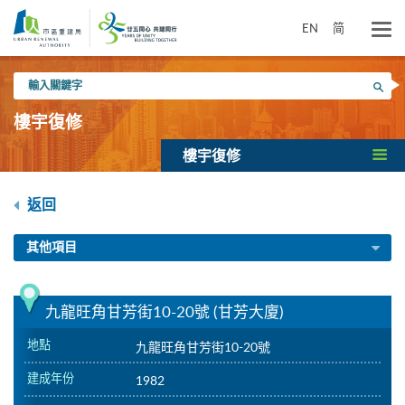
跳
到
EN
简
主
要
輸
內
搜尋
入
容
關
樓宇復修
鍵
字
樓宇復修
返回
其他項目
九龍旺角甘芳街10-20號 (甘芳大廈)
地點
九龍旺角甘芳街10-20號
建成年份
1982