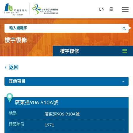
跳
到
EN
简
主
要
輸
內
搜尋
入
容
關
樓宇復修
鍵
字
樓宇復修
返回
其他項目
廣東道906-910A號
地點
廣東道906-910A號
建築年份
1971