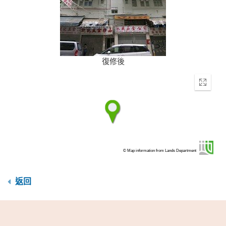
復修後
Enter
fullscr
© Map information from Lands Department
返回