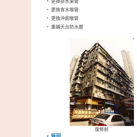
更換排水渠管
更換食水喉管
更換沖廁喉管
重鋪天台防水層
復修前
返回