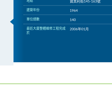
地點
寶其利街145-163號
建築年份
1964
單位總數
140
最近大廈整體維修工程完成
2006年01月
於