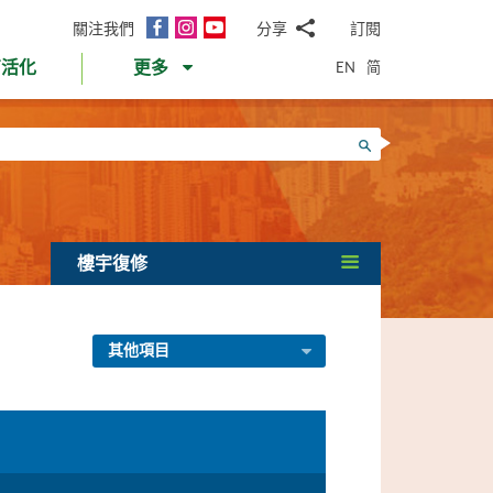
面
Instagram
YouTube
關注我們
分享
訂閱
電
書
郵
EN
简
育活化
更多
WhatsApp
微
面
信
Twitter
搜尋
書
LinkedIn
微
博
樓宇復修
其他項目