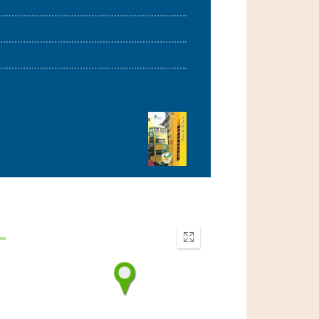
Enter
fullscreen