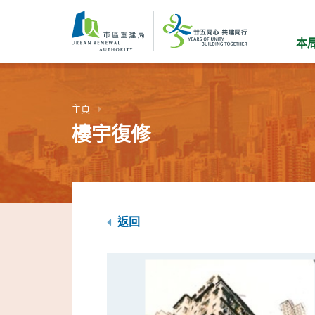
跳
到
主
本
要
內
容
主頁
樓宇復修
返回