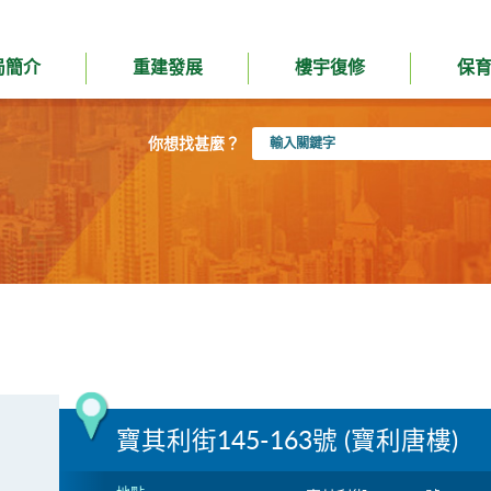
局簡介
重建發展
樓宇復修
保
輸
你想找甚麼？
入
關
鍵
字
寶其利街145-163號 (寶利唐樓)