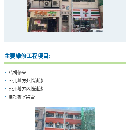
主要維修工程項目:
結構修葺
公用地方外牆油漆
公用地方內牆油漆
更換排水渠管