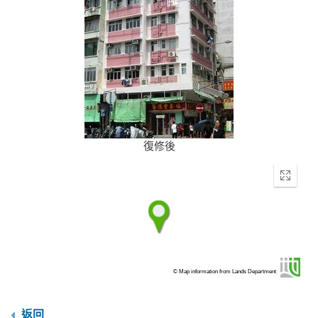
復修後
Enter
fullscr
© Map information from Lands Department
返回