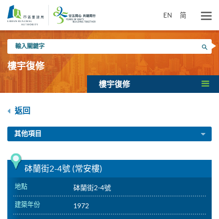
跳
到
EN
简
主
要
輸
內
搜尋
入
容
關
樓宇復修
鍵
字
樓宇復修
返回
其他項目
砵蘭街2-4號 (常安樓)
地點
砵蘭街2-4號
建築年份
1972