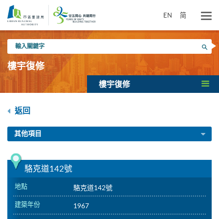
跳
到
EN
简
主
要
輸
內
搜尋
入
容
關
樓宇復修
鍵
字
樓宇復修
返回
其他項目
駱克道142號
地點
駱克道142號
建築年份
1967