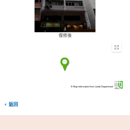
復修後
Enter
fullscr
© Map information from Lands Department
返回