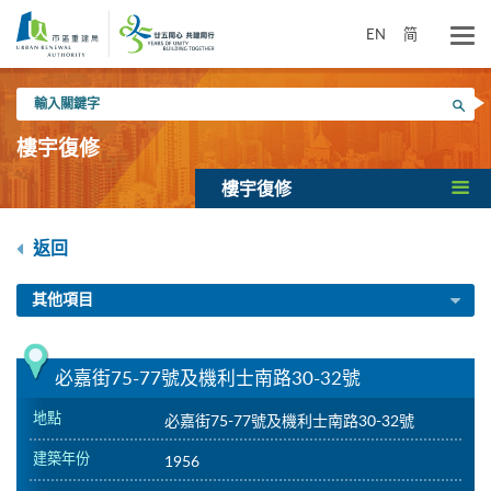
跳
到
EN
简
主
要
輸
內
搜尋
入
容
關
樓宇復修
鍵
字
樓宇復修
返回
其他項目
必嘉街75-77號及機利士南路30-32號
地點
必嘉街75-77號及機利士南路30-32號
建築年份
1956