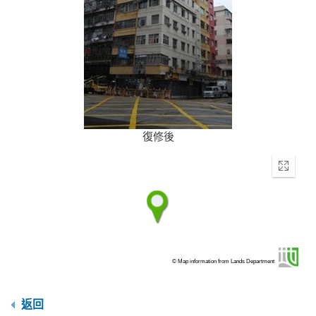
復修後
Enter
fullscr
© Map information from Lands Department
返回