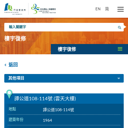
跳
到
EN
简
主
要
輸
內
搜尋
入
容
關
樓宇復修
鍵
字
樓宇復修
返回
其他項目
譚公道108-114號 (雲天大樓)
地點
譚公道108-114號
建築年份
1964