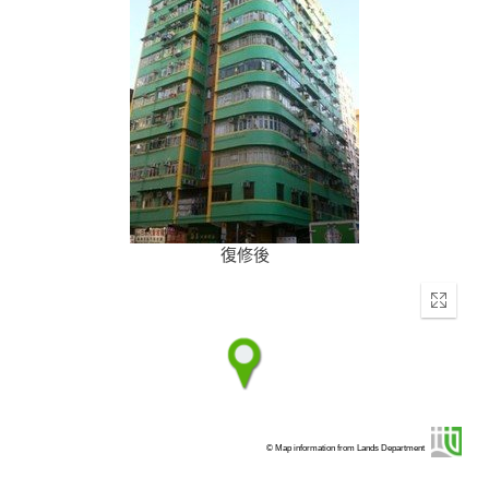
復修後
Enter
fullscr
© Map information from Lands Department