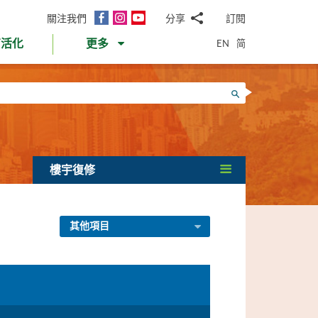
面
Instagram
YouTube
關注我們
分享
訂閱
電
書
郵
EN
简
育活化
更多
WhatsApp
微
面
信
Twitter
搜尋
書
LinkedIn
微
博
樓宇復修
其他項目