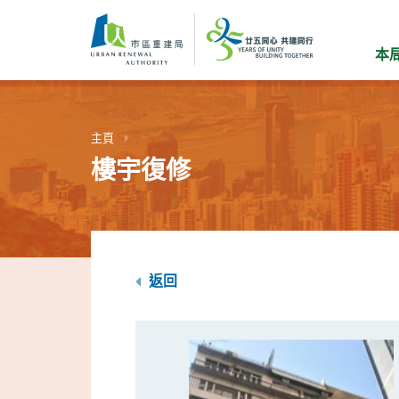
跳
到
主
本
要
內
容
主頁
樓宇復修
返回