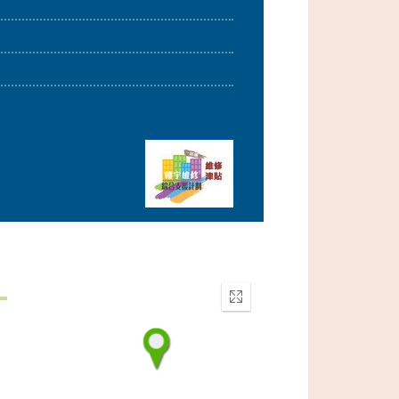
Enter
fullscreen