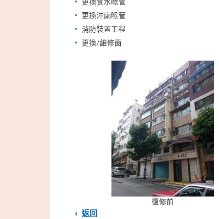
更換食水喉管
更換沖廁喉管
消防裝置工程
更換/維修窗
復修前
返回