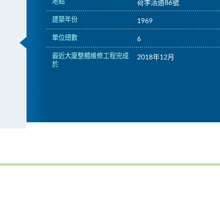
地點
荷李活道86號
建築年份
1969
單位總數
6
最近大廈整體維修工程完成
2018年12月
於