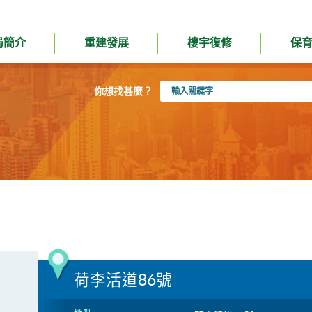
局簡介
重建發展
樓宇復修
保
輸
你想找甚麼？
入
關
鍵
字
荷李活道86號