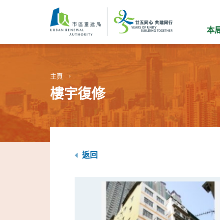
跳
到
主
本
要
內
容
主頁
樓宇復修
返回