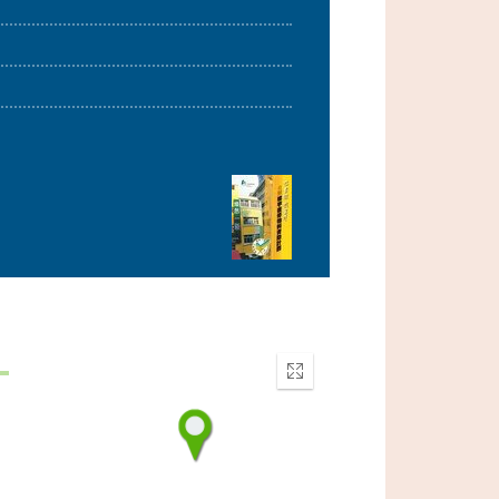
Enter
fullscreen