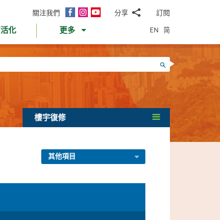
面
Instagram
YouTube
關注我們
分享
訂閱
電
書
郵
EN
简
育活化
更多
WhatsApp
微
面
信
Twitter
搜尋
書
LinkedIn
微
博
樓宇復修
其他項目