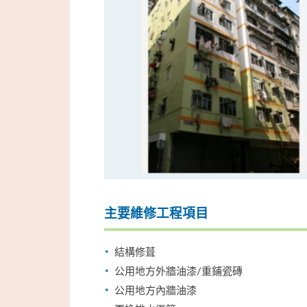
主要維修工程項目
結構修葺
公用地方外牆油漆/重鋪瓷磚
公用地方內牆油漆