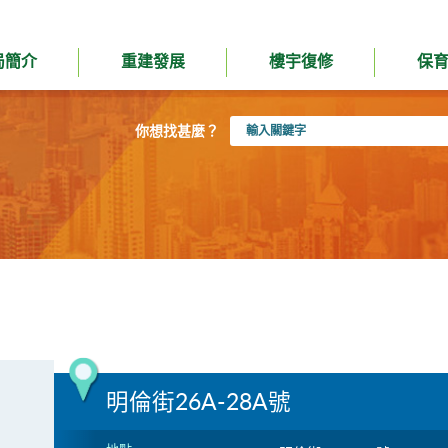
局簡介
重建發展
樓宇復修
保
輸
你想找甚麼？
入
關
鍵
字
明倫街26A-28A號