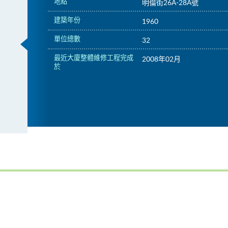
地點
明倫街26A-28A號
建築年份
1960
單位總數
32
最近大廈整體維修工程完成
2008年02月
於