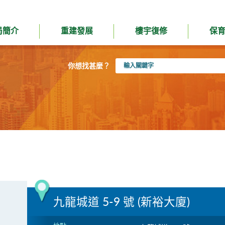
局簡介
重建發展
樓宇復修
保
輸
你想找甚麼？
入
關
鍵
字
九龍城道 5-9 號 (新裕大廈)