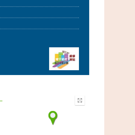
Enter
fullscreen