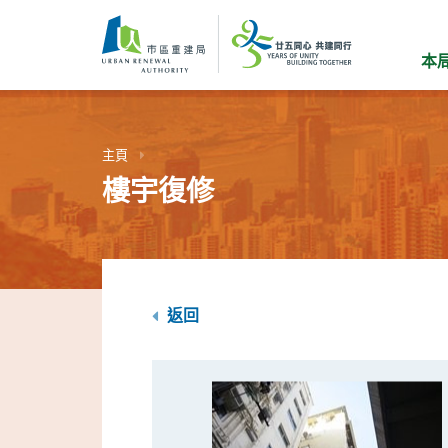
跳
到
主
本
要
內
容
主頁
樓宇復修
返回