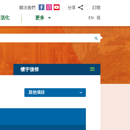
面
Instagram
YouTube
關注我們
分享
訂閱
電
書
郵
EN
简
育活化
更多
WhatsApp
微
面
信
Twitter
搜尋
書
LinkedIn
微
博
樓宇復修
其他項目