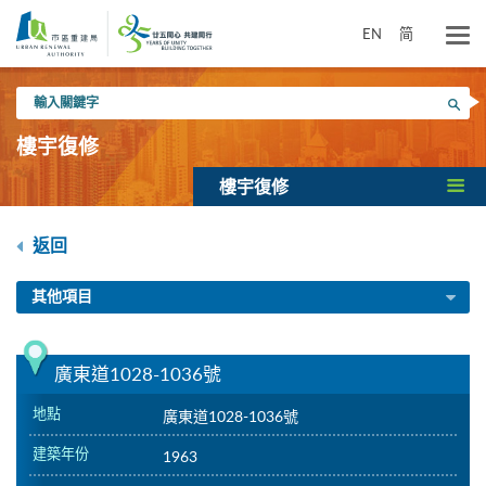
跳
到
EN
简
主
要
輸
內
搜尋
入
容
關
樓宇復修
鍵
字
樓宇復修
返回
其他項目
廣東道1028-1036號
地點
廣東道1028-1036號
建築年份
1963