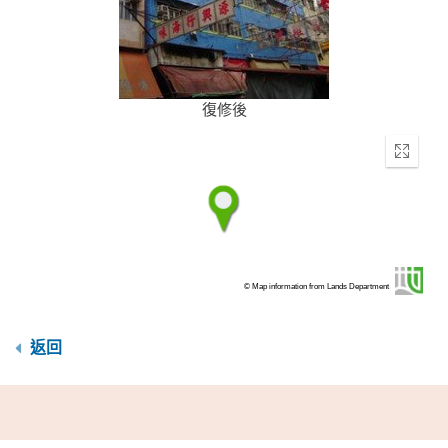
復修後
Enter
fullscr
© Map information from Lands Department
返回