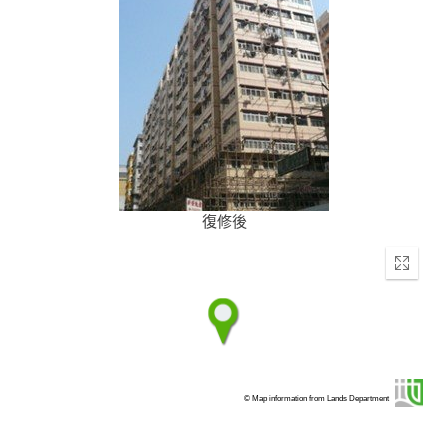
復修後
Enter
fullscr
© Map information from Lands Department