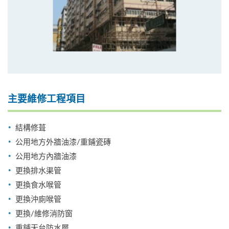
主要維修工程項目
結構修葺
公用地方外牆油漆/重鋪瓷磚
公用地方內牆油漆
更換排水渠管
更換食水喉管
更換沖廁喉管
更換/維修消防窗
重鋪天台防水層