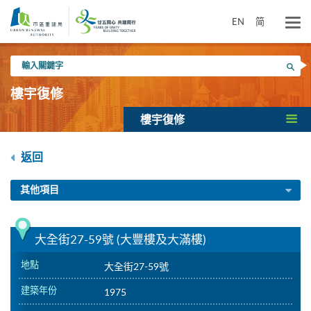
跳
到
EN
简
主
要
輸
內
搜尋
入
容
關
樓宇復修
鍵
字
樓宇復修
返回
其他項目
大全街27-59號 (大豐樓及大滿樓)
地點
大全街27-59號
建築年份
1975