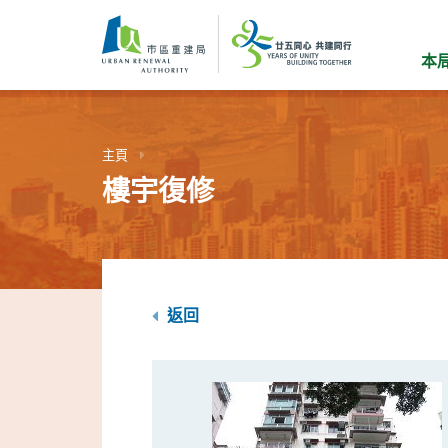
跳
到
主
本
要
內
容
主頁
樓宇復修
返回