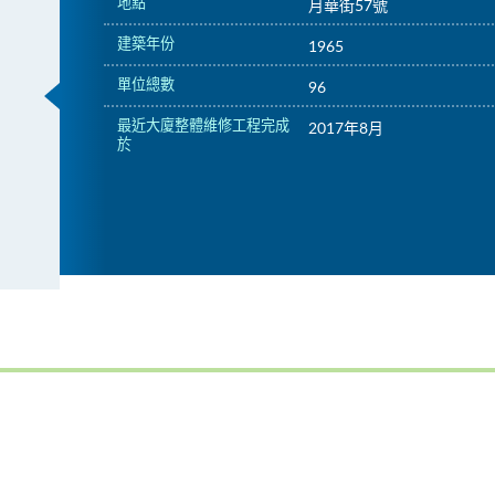
地點
月華街57號
建築年份
1965
單位總數
96
最近大廈整體維修工程完成
2017年8月
於