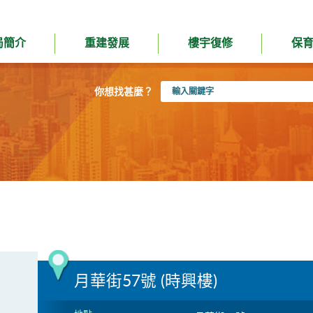
局簡介
重建發展
樓宇復修
保
輸
你想找甚麼？
入
關
鍵
字
月華街57號 (時興樓)