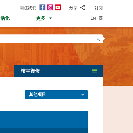
面
Instagram
YouTube
關注我們
分享
訂閱
電
書
郵
EN
简
育活化
更多
WhatsApp
微
面
信
Twitter
搜尋
書
LinkedIn
微
博
樓宇復修
其他項目