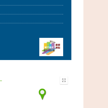
Enter
fullscreen