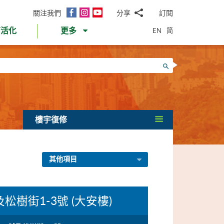
面
Instagram
YouTube
關注我們
分享
訂閱
電
書
郵
EN
简
育活化
更多
WhatsApp
微
面
信
Twitter
搜尋
書
LinkedIn
微
博
樓宇復修
其他項目
及松樹街1-3號 (大安樓)