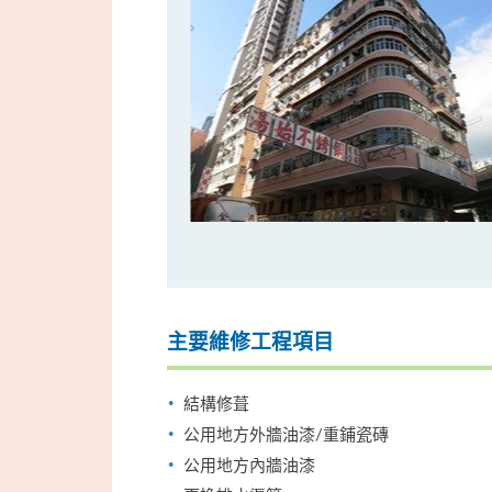
主要維修工程項目
結構修葺
公用地方外牆油漆/重鋪瓷磚
公用地方內牆油漆