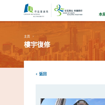
跳
到
主
本
要
內
容
主頁
樓宇復修
返回