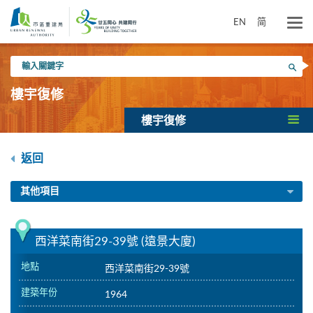
跳
到
EN
简
主
要
輸
內
搜尋
入
容
關
樓宇復修
鍵
字
樓宇復修
返回
其他項目
西洋菜南街29-39號 (遠景大廈)
地點
西洋菜南街29-39號
建築年份
1964