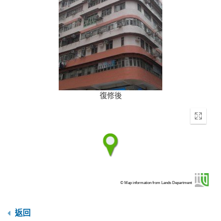
復修後
Enter
fullscr
© Map information from Lands Department
返回