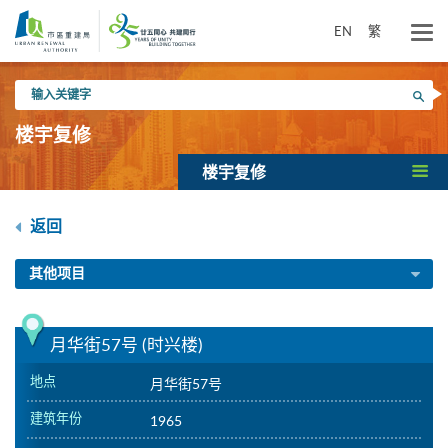
跳
到
EN
繁
主
要
输
内
搜寻
入
容
关
楼宇复修
键
字
楼宇复修
返回
其他项目
月华街57号 (时兴楼)
地点
月华街57号
建筑年份
1965