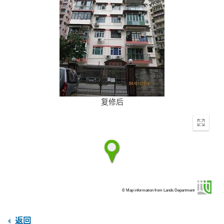
复修后
Enter
fullscr
© Map information from Lands Department
返回