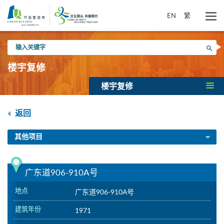
跳
到
EN
繁
主
要
输
内
搜寻
入
容
关
楼宇复修
键
字
楼宇复修
返回
其他项目
广东道906-910A号
地点
广东道906-910A号
建筑年份
1971