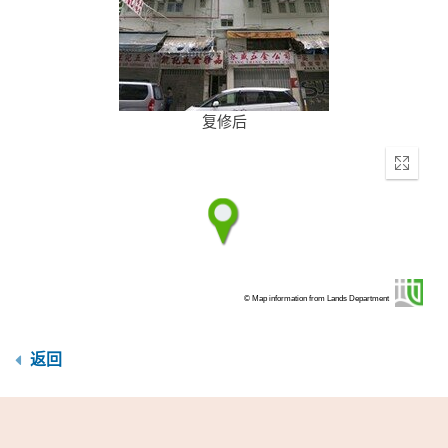
复修后
Enter
fullscr
© Map information from Lands Department
返回