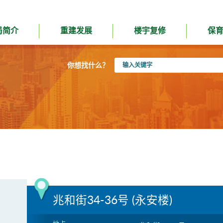
局简介
重建发展
楼宇复修
保
输
你想找什么？
入
关
键
字
兆和街34-36号 (永安楼)